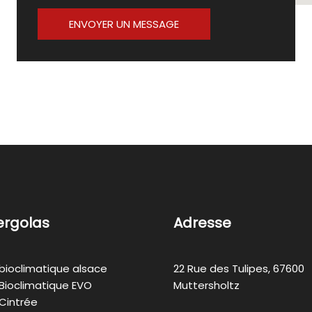
e
c
*
ENVOYER UN MESSAGE
o
m
p
l
é
m
e
n
t
a
i
r
ergolas
Adresse
e
*
bioclimatique alsace
22 Rue des Tulipes, 67600
Bioclimatique EVO
Muttersholtz
Cintrée