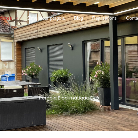
rvices
Simulateur pergola
Blog
Réalisations
Conta
Pergola Bioclimatique EVO