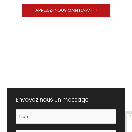
APPELEZ-NOUS MAINTENANT !
Envoyez nous un message !
N
o
m